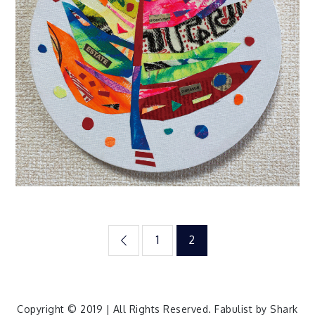
Private Collection
Lucky feather 04
2021年6月4日
Kabayusuke
投
1
2
稿
Copyright © 2019 | All Rights Reserved. Fabulist by
Shark